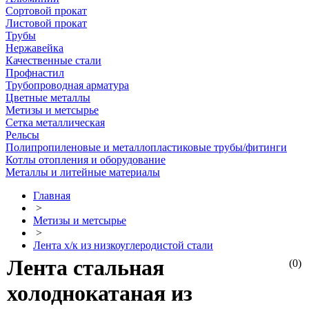
Сортовой прокат
Листовой прокат
Трубы
Нержавейка
Качественные стали
Профнастил
Трубопроводная арматура
Цветные металлы
Метизы и метсырье
Сетка металлическая
Рельсы
Полипропиленовые и металлопластиковые трубы/фитинги
Котлы отопления и оборудование
Металлы и литейные материалы
Главная
>
Метизы и метсырье
>
Лента х/к из низкоуглеродистой стали
Лента стальная
(0)
холоднокатаная из